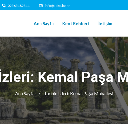
02565182311
info@soke.bel.tr
Ana Sayfa
Kent Rehberi
İletişim
İzleri: Kemal Paşa 
Ana Sayfa
Tarihin İzleri: Kemal Paşa Mahallesi